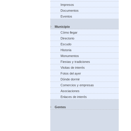
Impresos
Documentos
Eventos
Municipio
Cómo llegar
Directorio
Escudo
Historia
Monumentos
Fiestas y tradiciones
Visitas de interés
Fotos del ayer
Dónde dormir
Comercios y empresas
Asociaciones
Enlaces de interés
Gentes