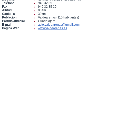
Teléfono
949 32 35 10
Fax
949 32 35 10
Altitud
964m
Capital a
30km
Población
Valdearenas (110 habitantes)
Partido Judicial
Guadalajara
E-mail
ayto.valdearenas@gmail.com
Página Web
www.valdearenas.es