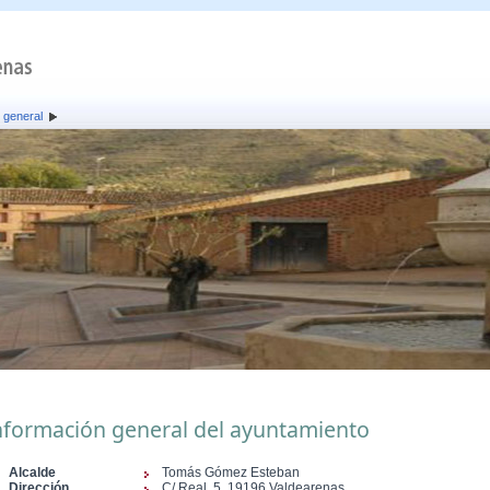
 general
nformación general del ayuntamiento
Alcalde
Tomás Gómez Esteban
Dirección
C/ Real, 5, 19196 Valdearenas