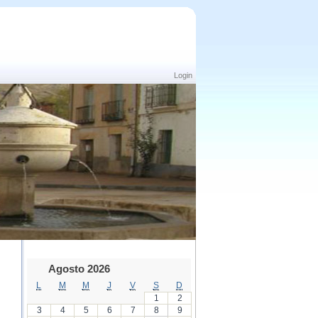
Login
Agosto 2026
L
M
M
J
V
S
D
1
2
3
4
5
6
7
8
9