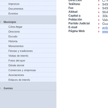
Dirección
C/ 
Impresos
Teléfono
949
Fax
949
Documentos
Altitud
96
Eventos
Capital a
30
Población
Val
Municipio
Partido Judicial
Gua
Cómo llegar
E-mail
ayt
Página Web
www
Directorio
Escudo
Historia
Monumentos
Fiestas y tradiciones
Visitas de interés
Fotos del ayer
Dónde dormir
Comercios y empresas
Asociaciones
Enlaces de interés
Gentes