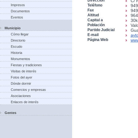
Dirección
C/ 
Impresos
Teléfono
949
Fax
949
Documentos
Altitud
96
Eventos
Capital a
30
Población
Val
Municipio
Partido Judicial
Gua
Cómo llegar
E-mail
ayt
Página Web
www
Directorio
Escudo
Historia
Monumentos
Fiestas y tradiciones
Visitas de interés
Fotos del ayer
Dónde dormir
Comercios y empresas
Asociaciones
Enlaces de interés
Gentes