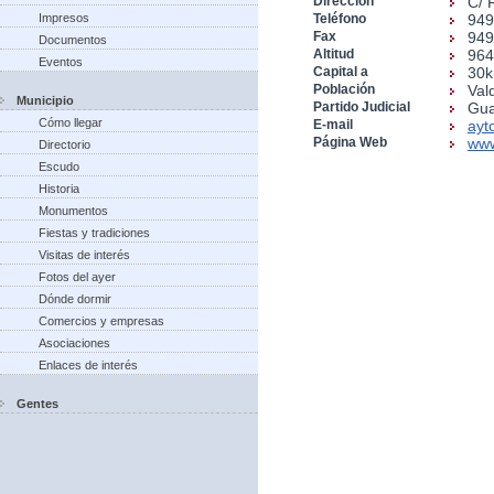
Dirección
C/ 
Impresos
Teléfono
949
Fax
949
Documentos
Altitud
96
Eventos
Capital a
30
Población
Val
Municipio
Partido Judicial
Gua
Cómo llegar
E-mail
ayt
Página Web
www
Directorio
Escudo
Historia
Monumentos
Fiestas y tradiciones
Visitas de interés
Fotos del ayer
Dónde dormir
Comercios y empresas
Asociaciones
Enlaces de interés
Gentes