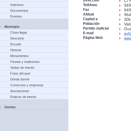
Dirección
C/ 
Impresos
Teléfono
949
Fax
949
Documentos
Altitud
96
Eventos
Capital a
30
Población
Val
Municipio
Partido Judicial
Gua
Cómo llegar
E-mail
ayt
Página Web
www
Directorio
Escudo
Historia
Monumentos
Fiestas y tradiciones
Visitas de interés
Fotos del ayer
Dónde dormir
Comercios y empresas
Asociaciones
Enlaces de interés
Gentes