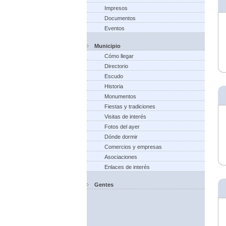
Impresos
Documentos
Eventos
Municipio
Cómo llegar
Directorio
Escudo
Historia
Monumentos
Fiestas y tradiciones
Visitas de interés
Fotos del ayer
Dónde dormir
Comercios y empresas
Asociaciones
Enlaces de interés
Gentes