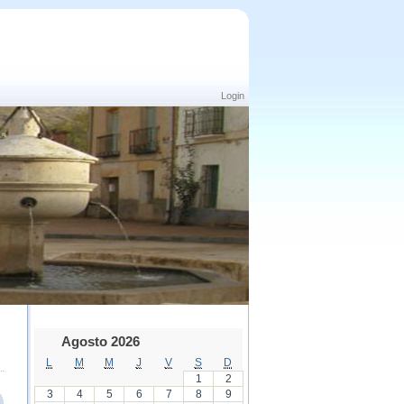
Login
Agosto 2026
L
M
M
J
V
S
D
1
2
3
4
5
6
7
8
9