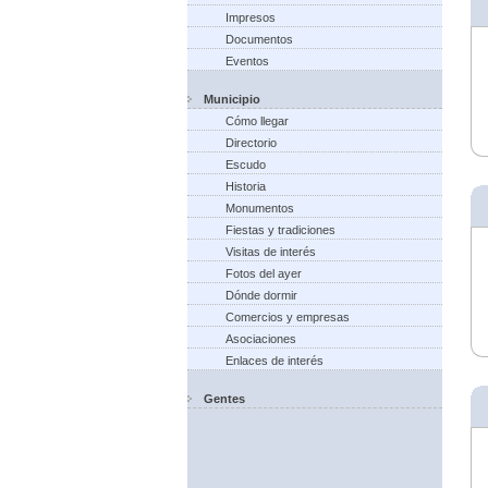
Impresos
Documentos
Eventos
Municipio
Cómo llegar
Directorio
Escudo
Historia
Monumentos
Fiestas y tradiciones
Visitas de interés
Fotos del ayer
Dónde dormir
Comercios y empresas
Asociaciones
Enlaces de interés
Gentes