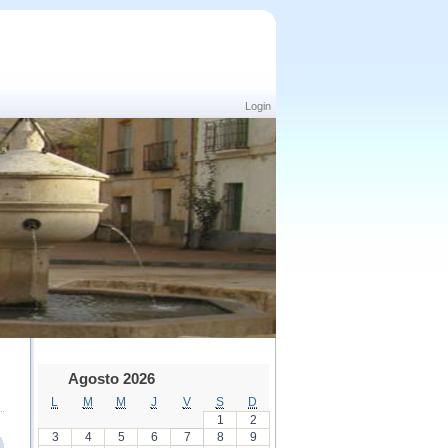
Login
Agosto 2026
L
M
M
J
V
S
D
1
2
3
4
5
6
7
8
9