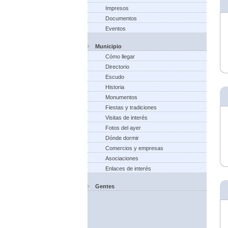
Impresos
Documentos
Eventos
Municipio
Cómo llegar
Directorio
Escudo
Historia
Monumentos
Fiestas y tradiciones
Visitas de interés
Fotos del ayer
Dónde dormir
Comercios y empresas
Asociaciones
Enlaces de interés
Gentes