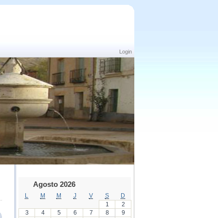
Login
Agosto 2026
L
M
M
J
V
S
D
1
2
3
4
5
6
7
8
9