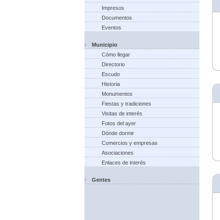
Impresos
Documentos
Eventos
Municipio
Cómo llegar
Directorio
Escudo
Historia
Monumentos
Fiestas y tradiciones
Visitas de interés
Fotos del ayer
Dónde dormir
Comercios y empresas
Asociaciones
Enlaces de interés
Gentes