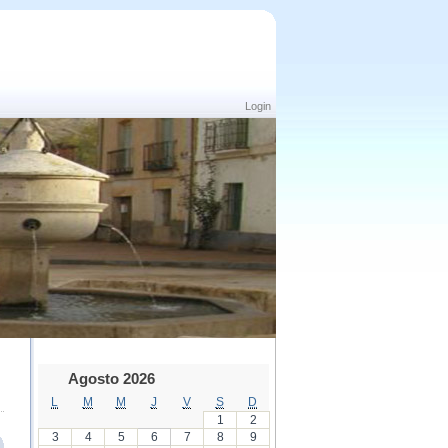
Login
Agosto 2026
L
M
M
J
V
S
D
1
2
3
4
5
6
7
8
9