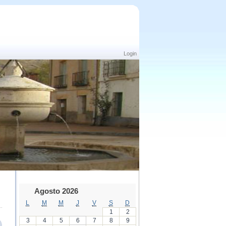
Login
Agosto 2026
L
M
M
J
V
S
D
1
2
3
4
5
6
7
8
9