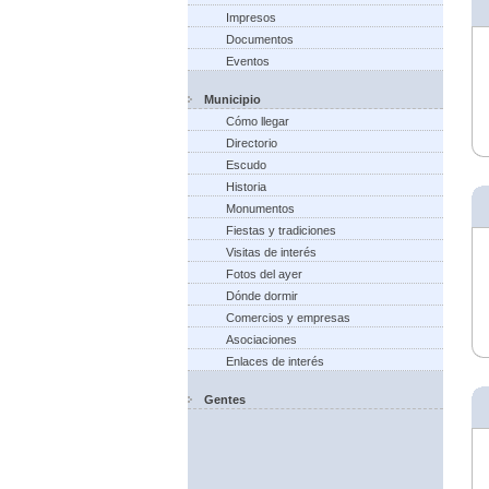
Impresos
Documentos
Eventos
Municipio
Cómo llegar
Directorio
Escudo
Historia
Monumentos
Fiestas y tradiciones
Visitas de interés
Fotos del ayer
Dónde dormir
Comercios y empresas
Asociaciones
Enlaces de interés
Gentes