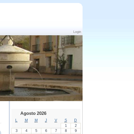
Login
Agosto 2026
L
M
M
J
V
S
D
1
2
3
4
5
6
7
8
9