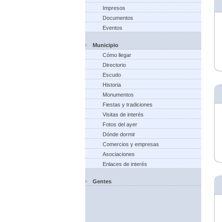
Impresos
Documentos
Eventos
Municipio
Cómo llegar
Directorio
Escudo
Historia
Monumentos
Fiestas y tradiciones
Visitas de interés
Fotos del ayer
Dónde dormir
Comercios y empresas
Asociaciones
Enlaces de interés
Gentes