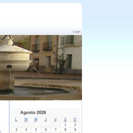
Login
Agosto 2026
L
M
M
J
V
S
D
1
2
3
4
5
6
7
8
9