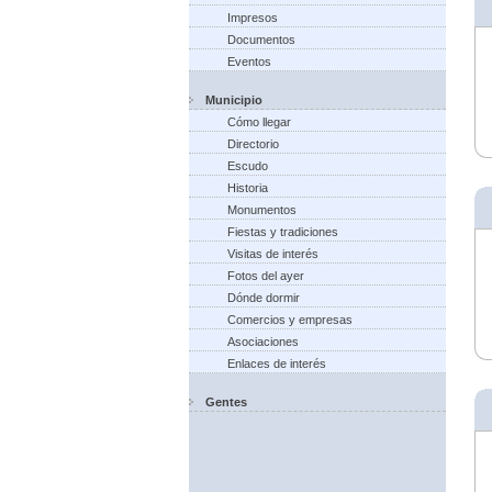
Impresos
Documentos
Eventos
Municipio
Cómo llegar
Directorio
Escudo
Historia
Monumentos
Fiestas y tradiciones
Visitas de interés
Fotos del ayer
Dónde dormir
Comercios y empresas
Asociaciones
Enlaces de interés
Gentes