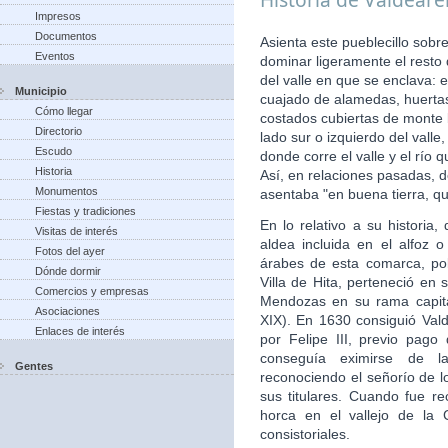
Impresos
Documentos
Asienta este pueblecillo sobr
Eventos
dominar ligeramente el resto
del valle en que se enclava: 
Municipio
cuajado de alamedas, huertas,
Cómo llegar
costados cubiertas de monte b
Directorio
lado sur o izquierdo del vall
Escudo
donde corre el valle y el río
Historia
Así, en relaciones pasadas, d
Monumentos
asentaba "en buena tierra, qu
Fiestas y tradiciones
En lo relativo a su histori
Visitas de interés
aldea incluida en el alfoz 
Fotos del ayer
árabes de esta comarca, po
Dónde dormir
Villa de Hita, perteneció en 
Comercios y empresas
Mendozas en su rama capita
Asociaciones
XIX). En 1630 consiguió Valde
Enlaces de interés
por Felipe III, previo pago
conseguía eximirse de la
Gentes
reconociendo el señorío de 
sus titulares. Cuando fue re
horca en el vallejo de la 
consistoriales.