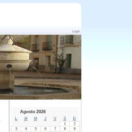
Login
Agosto 2026
L
M
M
J
V
S
D
1
2
3
4
5
6
7
8
9