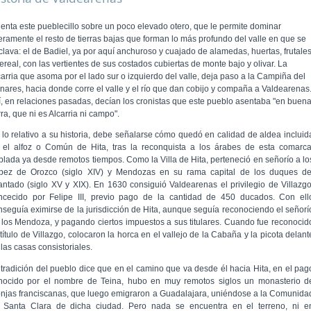
ienta este pueblecillo sobre un poco elevado otero, que le permite dominar
geramente el resto de tierras bajas que forman lo más profundo del valle en que se
clava: el de Badiel, ya por aquí anchuroso y cuajado de alamedas, huertas, frutale
ereal, con las vertientes de sus costados cubiertas de monte bajo y olivar. La
carria que asoma por el lado sur o izquierdo del valle, deja paso a la Campiña del
nares, hacia donde corre el valle y el río que dan cobijo y compaña a Valdearenas
í, en relaciones pasadas, decían los cronistas que este pueblo asentaba "en buen
rra, que ni es Alcarria ni campo".
 lo relativo a su historia, debe señalarse cómo quedó en calidad de aldea incluid
 el alfoz o Común de Hita, tras la reconquista a los árabes de esta comarca
blada ya desde remotos tiempos. Como la Villa de Hita, perteneció en seño­río a lo
pez de Orozco (siglo XIV) y Mendozas en su rama capital de los duques de
fantado (siglo XV y XIX). En 1630 consiguió Valdearenas el privilegio de Villazgo
n­cecido por Felipe III, previo pago de la cantidad de 450 duca­dos. Con ell
nseguía eximirse de la jurisdicción de Hita, aunque seguía reconociendo el señorí
 los Mendoza, y pagando ciertos impuestos a sus titulares. Cuando fue reconocid
título de Villazgo, colocaron la horca en el vallejo de la Cabaña y la picota delant
las casas consistoriales.
 tradición del pueblo dice que en el camino que va desde él hacia Hita, en el pag
nocido por el nombre de Teina, hubo en muy remotos siglos un monasterio d
njas franciscanas, que luego emigraron a Guadalajara, uniéndose a la Comunida
 Santa Clara de dicha ciudad. Pero nada se encuentra en el terreno, ni e