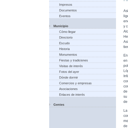
Impresos
Documentos
As
li
Eventos
en
Municipio
y c
Al
Cómo llegar
He
Directorio
As
Escudo
tie
Historia
Monumentos
En
Fiestas y tradiciones
en
po
Visitas de interés
Ló
Fotos del ayer
In
Dónde dormir
co
Comercios y empresas
co
Asociaciones
de
Enlaces de interés
su 
de 
Gentes
La
co
mo
de