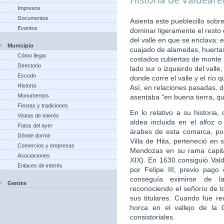
Impresos
Documentos
Asienta este pueblecillo sobr
Eventos
dominar ligeramente el resto
del valle en que se enclava: 
Municipio
cuajado de alamedas, huertas,
Cómo llegar
costados cubiertas de monte b
Directorio
lado sur o izquierdo del vall
Escudo
donde corre el valle y el río
Historia
Así, en relaciones pasadas, d
Monumentos
asentaba "en buena tierra, qu
Fiestas y tradiciones
En lo relativo a su histori
Visitas de interés
aldea incluida en el alfoz 
Fotos del ayer
árabes de esta comarca, po
Dónde dormir
Villa de Hita, perteneció en 
Comercios y empresas
Mendozas en su rama capita
Asociaciones
XIX). En 1630 consiguió Valde
Enlaces de interés
por Felipe III, previo pago
conseguía eximirse de la
Gentes
reconociendo el señorío de 
sus titulares. Cuando fue re
horca en el vallejo de la 
consistoriales.