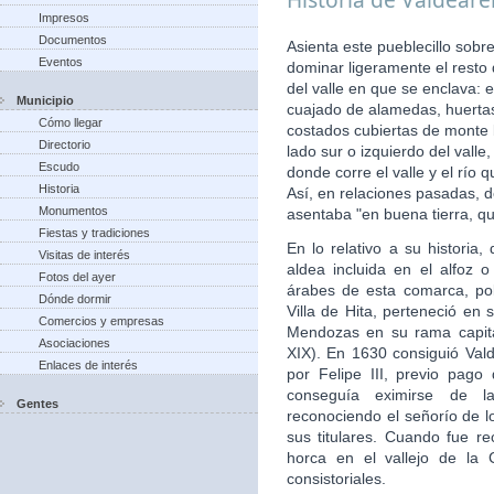
Impresos
Documentos
Asienta este pueblecillo sobr
Eventos
dominar ligeramente el resto
del valle en que se enclava: 
Municipio
cuajado de alamedas, huertas,
Cómo llegar
costados cubiertas de monte b
Directorio
lado sur o izquierdo del vall
Escudo
donde corre el valle y el río
Historia
Así, en relaciones pasadas, d
Monumentos
asentaba "en buena tierra, qu
Fiestas y tradiciones
En lo relativo a su histori
Visitas de interés
aldea incluida en el alfoz 
Fotos del ayer
árabes de esta comarca, po
Dónde dormir
Villa de Hita, perteneció en 
Comercios y empresas
Mendozas en su rama capita
Asociaciones
XIX). En 1630 consiguió Valde
Enlaces de interés
por Felipe III, previo pago
conseguía eximirse de la
Gentes
reconociendo el señorío de 
sus titulares. Cuando fue re
horca en el vallejo de la 
consistoriales.