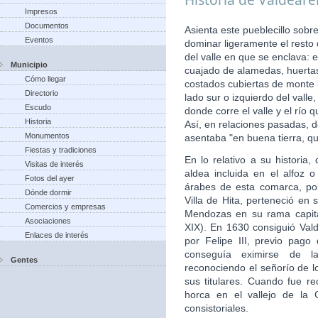
Impresos
Documentos
Asienta este pueblecillo sobr
Eventos
dominar ligeramente el resto
del valle en que se enclava: 
Municipio
cuajado de alamedas, huertas,
Cómo llegar
costados cubiertas de monte b
Directorio
lado sur o izquierdo del vall
Escudo
donde corre el valle y el río
Historia
Así, en relaciones pasadas, d
Monumentos
asentaba "en buena tierra, qu
Fiestas y tradiciones
En lo relativo a su histori
Visitas de interés
aldea incluida en el alfoz 
Fotos del ayer
árabes de esta comarca, po
Dónde dormir
Villa de Hita, perteneció en 
Comercios y empresas
Mendozas en su rama capita
Asociaciones
XIX). En 1630 consiguió Valde
Enlaces de interés
por Felipe III, previo pago
conseguía eximirse de la
Gentes
reconociendo el señorío de 
sus titulares. Cuando fue re
horca en el vallejo de la 
consistoriales.