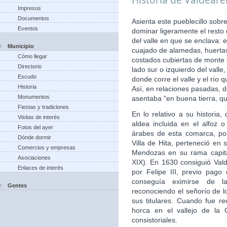
Impresos
Documentos
Asienta este pueblecillo sobr
Eventos
dominar ligeramente el resto
del valle en que se enclava: 
Municipio
cuajado de alamedas, huertas,
Cómo llegar
costados cubiertas de monte b
Directorio
lado sur o izquierdo del vall
Escudo
donde corre el valle y el río
Historia
Así, en relaciones pasadas, d
Monumentos
asentaba "en buena tierra, qu
Fiestas y tradiciones
En lo relativo a su histori
Visitas de interés
aldea incluida en el alfoz 
Fotos del ayer
árabes de esta comarca, po
Dónde dormir
Villa de Hita, perteneció en 
Comercios y empresas
Mendozas en su rama capita
Asociaciones
XIX). En 1630 consiguió Valde
Enlaces de interés
por Felipe III, previo pago
conseguía eximirse de la
Gentes
reconociendo el señorío de 
sus titulares. Cuando fue re
horca en el vallejo de la 
consistoriales.