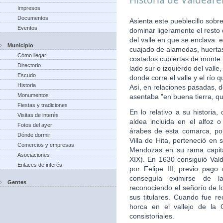
Impresos
Documentos
Asienta este pueblecillo sobr
Eventos
dominar ligeramente el resto
del valle en que se enclava: 
Municipio
cuajado de alamedas, huertas,
Cómo llegar
costados cubiertas de monte b
Directorio
lado sur o izquierdo del vall
Escudo
donde corre el valle y el río
Historia
Así, en relaciones pasadas, d
Monumentos
asentaba "en buena tierra, qu
Fiestas y tradiciones
En lo relativo a su histori
Visitas de interés
aldea incluida en el alfoz 
Fotos del ayer
árabes de esta comarca, po
Dónde dormir
Villa de Hita, perteneció en 
Comercios y empresas
Mendozas en su rama capita
Asociaciones
XIX). En 1630 consiguió Valde
Enlaces de interés
por Felipe III, previo pago
conseguía eximirse de la
Gentes
reconociendo el señorío de 
sus titulares. Cuando fue re
horca en el vallejo de la 
consistoriales.