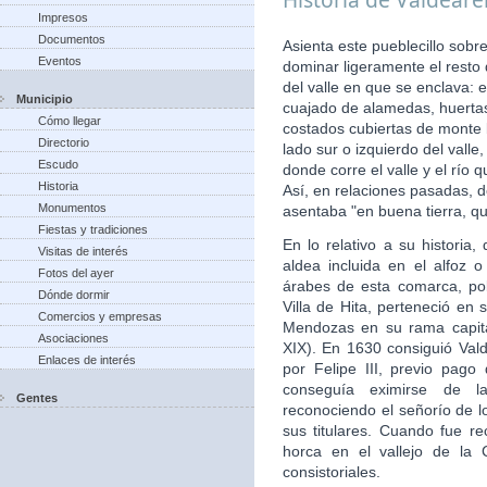
Impresos
Documentos
Asienta este pueblecillo sobr
Eventos
dominar ligeramente el resto
del valle en que se enclava: 
Municipio
cuajado de alamedas, huertas,
Cómo llegar
costados cubiertas de monte b
Directorio
lado sur o izquierdo del vall
Escudo
donde corre el valle y el río
Historia
Así, en relaciones pasadas, d
Monumentos
asentaba "en buena tierra, qu
Fiestas y tradiciones
En lo relativo a su histori
Visitas de interés
aldea incluida en el alfoz 
Fotos del ayer
árabes de esta comarca, po
Dónde dormir
Villa de Hita, perteneció en 
Comercios y empresas
Mendozas en su rama capita
Asociaciones
XIX). En 1630 consiguió Valde
Enlaces de interés
por Felipe III, previo pago
conseguía eximirse de la
Gentes
reconociendo el señorío de 
sus titulares. Cuando fue re
horca en el vallejo de la 
consistoriales.