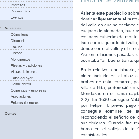
Impresos
Documentos
Asienta este pueblecillo sobr
Eventos
dominar ligeramente el resto
del valle en que se enclava: 
Municipio
cuajado de alamedas, huertas,
Cómo llegar
costados cubiertas de monte b
Directorio
lado sur o izquierdo del vall
Escudo
donde corre el valle y el río
Historia
Así, en relaciones pasadas, d
Monumentos
asentaba "en buena tierra, qu
Fiestas y tradiciones
En lo relativo a su histori
Visitas de interés
aldea incluida en el alfoz 
Fotos del ayer
árabes de esta comarca, po
Dónde dormir
Villa de Hita, perteneció en 
Comercios y empresas
Mendozas en su rama capita
Asociaciones
XIX). En 1630 consiguió Valde
Enlaces de interés
por Felipe III, previo pago
conseguía eximirse de la
Gentes
reconociendo el señorío de 
sus titulares. Cuando fue re
horca en el vallejo de la 
consistoriales.