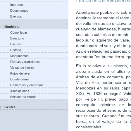
Impresos
Documentos
Asienta este pueblecillo sobr
Eventos
dominar ligeramente el resto
del valle en que se enclava: 
Municipio
cuajado de alamedas, huertas,
Cómo llegar
costados cubiertas de monte b
Directorio
lado sur o izquierdo del vall
Escudo
donde corre el valle y el río
Historia
Así, en relaciones pasadas, d
Monumentos
asentaba "en buena tierra, qu
Fiestas y tradiciones
En lo relativo a su histori
Visitas de interés
aldea incluida en el alfoz 
Fotos del ayer
árabes de esta comarca, po
Dónde dormir
Villa de Hita, perteneció en 
Comercios y empresas
Mendozas en su rama capita
Asociaciones
XIX). En 1630 consiguió Valde
Enlaces de interés
por Felipe III, previo pago
conseguía eximirse de la
Gentes
reconociendo el señorío de 
sus titulares. Cuando fue re
horca en el vallejo de la 
consistoriales.