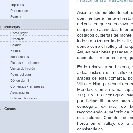
Impresos
Documentos
Asienta este pueblecillo sobr
Eventos
dominar ligeramente el resto
del valle en que se enclava: 
Municipio
cuajado de alamedas, huertas,
Cómo llegar
costados cubiertas de monte b
Directorio
lado sur o izquierdo del vall
Escudo
donde corre el valle y el río
Historia
Así, en relaciones pasadas, d
Monumentos
asentaba "en buena tierra, qu
Fiestas y tradiciones
En lo relativo a su histori
Visitas de interés
aldea incluida en el alfoz 
Fotos del ayer
árabes de esta comarca, po
Dónde dormir
Villa de Hita, perteneció en 
Comercios y empresas
Mendozas en su rama capita
Asociaciones
XIX). En 1630 consiguió Valde
Enlaces de interés
por Felipe III, previo pago
conseguía eximirse de la
Gentes
reconociendo el señorío de 
sus titulares. Cuando fue re
horca en el vallejo de la 
consistoriales.