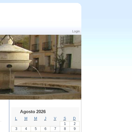
Login
Agosto 2026
L
M
M
J
V
S
D
1
2
3
4
5
6
7
8
9