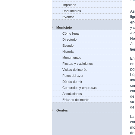
Impresos
Documentos
As
li
Eventos
en
Municipio
y c
Al
Cómo llegar
He
Directorio
As
Escudo
tie
Historia
Monumentos
En
Fiestas y tradiciones
en
po
Visitas de interés
Ló
Fotos del ayer
In
Dónde dormir
co
Comercios y empresas
co
Asociaciones
de
Enlaces de interés
su 
de 
Gentes
La
co
mo
de