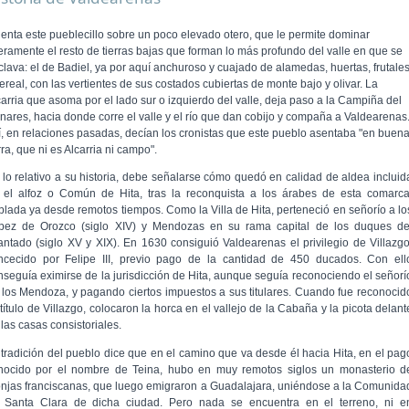
ienta este pueblecillo sobre un poco elevado otero, que le permite dominar
geramente el resto de tierras bajas que forman lo más profundo del valle en que se
clava: el de Badiel, ya por aquí anchuroso y cuajado de alamedas, huertas, frutale
ereal, con las vertientes de sus costados cubiertas de monte bajo y olivar. La
carria que asoma por el lado sur o izquierdo del valle, deja paso a la Campiña del
nares, hacia donde corre el valle y el río que dan cobijo y compaña a Valdearenas
í, en relaciones pasadas, decían los cronistas que este pueblo asentaba "en buen
rra, que ni es Alcarria ni campo".
 lo relativo a su historia, debe señalarse cómo quedó en calidad de aldea incluid
 el alfoz o Común de Hita, tras la reconquista a los árabes de esta comarca
blada ya desde remotos tiempos. Como la Villa de Hita, perteneció en seño­río a lo
pez de Orozco (siglo XIV) y Mendozas en su rama capital de los duques de
fantado (siglo XV y XIX). En 1630 consiguió Valdearenas el privilegio de Villazgo
n­cecido por Felipe III, previo pago de la cantidad de 450 duca­dos. Con ell
nseguía eximirse de la jurisdicción de Hita, aunque seguía reconociendo el señorí
 los Mendoza, y pagando ciertos impuestos a sus titulares. Cuando fue reconocid
título de Villazgo, colocaron la horca en el vallejo de la Cabaña y la picota delant
las casas consistoriales.
 tradición del pueblo dice que en el camino que va desde él hacia Hita, en el pag
nocido por el nombre de Teina, hubo en muy remotos siglos un monasterio d
njas franciscanas, que luego emigraron a Guadalajara, uniéndose a la Comunida
 Santa Clara de dicha ciudad. Pero nada se encuentra en el terreno, ni e