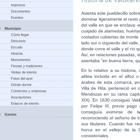
Impresos
Documentos
Asienta este pueblecillo sobr
Eventos
dominar ligeramente el resto
del valle en que se enclava: 
Municipio
cuajado de alamedas, huertas,
Cómo llegar
costados cubiertas de monte b
Directorio
lado sur o izquierdo del vall
Escudo
donde corre el valle y el río
Historia
Así, en relaciones pasadas, d
Monumentos
asentaba "en buena tierra, qu
Fiestas y tradiciones
En lo relativo a su histori
Visitas de interés
aldea incluida en el alfoz 
Fotos del ayer
árabes de esta comarca, po
Dónde dormir
Villa de Hita, perteneció en 
Comercios y empresas
Mendozas en su rama capita
Asociaciones
XIX). En 1630 consiguió Valde
Enlaces de interés
por Felipe III, previo pago
conseguía eximirse de la
Gentes
reconociendo el señorío de 
sus titulares. Cuando fue re
horca en el vallejo de la 
consistoriales.