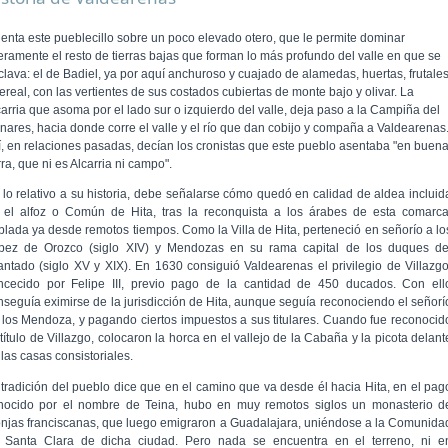
ienta este pueblecillo sobre un poco elevado otero, que le permite dominar
geramente el resto de tierras bajas que forman lo más profundo del valle en que se
clava: el de Badiel, ya por aquí anchuroso y cuajado de alamedas, huertas, frutale
ereal, con las vertientes de sus costados cubiertas de monte bajo y olivar. La
carria que asoma por el lado sur o izquierdo del valle, deja paso a la Campiña del
nares, hacia donde corre el valle y el río que dan cobijo y compaña a Valdearenas
í, en relaciones pasadas, decían los cronistas que este pueblo asentaba "en buen
rra, que ni es Alcarria ni campo".
 lo relativo a su historia, debe señalarse cómo quedó en calidad de aldea incluid
 el alfoz o Común de Hita, tras la reconquista a los árabes de esta comarca
blada ya desde remotos tiempos. Como la Villa de Hita, perteneció en seño­río a lo
pez de Orozco (siglo XIV) y Mendozas en su rama capital de los duques de
fantado (siglo XV y XIX). En 1630 consiguió Valdearenas el privilegio de Villazgo
n­cecido por Felipe III, previo pago de la cantidad de 450 duca­dos. Con ell
nseguía eximirse de la jurisdicción de Hita, aunque seguía reconociendo el señorí
 los Mendoza, y pagando ciertos impuestos a sus titulares. Cuando fue reconocid
título de Villazgo, colocaron la horca en el vallejo de la Cabaña y la picota delant
las casas consistoriales.
 tradición del pueblo dice que en el camino que va desde él hacia Hita, en el pag
nocido por el nombre de Teina, hubo en muy remotos siglos un monasterio d
njas franciscanas, que luego emigraron a Guadalajara, uniéndose a la Comunida
 Santa Clara de dicha ciudad. Pero nada se encuentra en el terreno, ni e