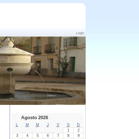
Login
Agosto 2026
L
M
M
J
V
S
D
1
2
3
4
5
6
7
8
9