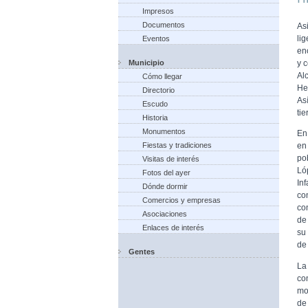
Impresos
Documentos
As
li
Eventos
en
Municipio
y c
Al
Cómo llegar
He
Directorio
As
Escudo
tie
Historia
Monumentos
En
Fiestas y tradiciones
en
po
Visitas de interés
Ló
Fotos del ayer
In
Dónde dormir
co
Comercios y empresas
co
Asociaciones
de
Enlaces de interés
su 
de 
Gentes
La
co
mo
de