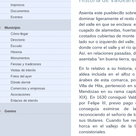
Impresos
Documentos
Asienta este pueblecillo sobr
Eventos
dominar ligeramente el resto
del valle en que se enclava: 
Municipio
cuajado de alamedas, huertas,
Cómo llegar
costados cubiertas de monte b
Directorio
lado sur o izquierdo del vall
Escudo
donde corre el valle y el río
Historia
Así, en relaciones pasadas, d
Monumentos
asentaba "en buena tierra, qu
Fiestas y tradiciones
En lo relativo a su histori
Visitas de interés
aldea incluida en el alfoz 
Fotos del ayer
árabes de esta comarca, po
Dónde dormir
Villa de Hita, perteneció en 
Comercios y empresas
Mendozas en su rama capita
Asociaciones
XIX). En 1630 consiguió Valde
Enlaces de interés
por Felipe III, previo pago
conseguía eximirse de la
Gentes
reconociendo el señorío de 
sus titulares. Cuando fue re
horca en el vallejo de la 
consistoriales.