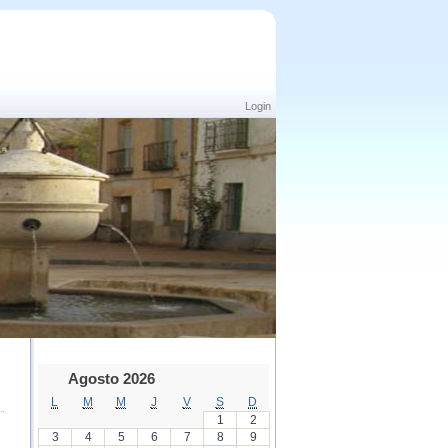
Login
Agosto 2026
L
M
M
J
V
S
D
1
2
3
4
5
6
7
8
9