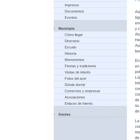
Impresos
Documentos
As
li
Eventos
en
Municipio
y c
Al
Cómo llegar
He
Directorio
As
Escudo
tie
Historia
Monumentos
En
Fiestas y tradiciones
en
po
Visitas de interés
Ló
Fotos del ayer
In
Dónde dormir
co
Comercios y empresas
co
Asociaciones
de
Enlaces de interés
su 
de 
Gentes
La
co
mo
de