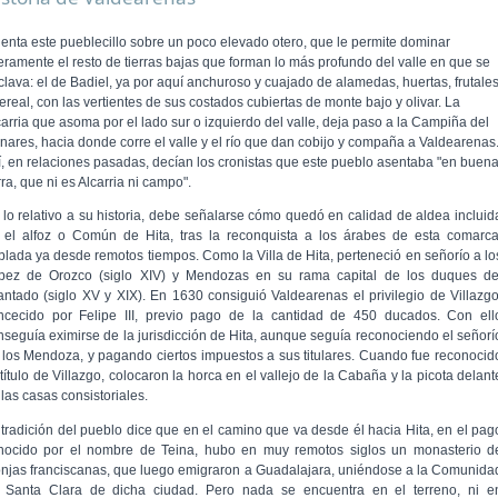
ienta este pueblecillo sobre un poco elevado otero, que le permite dominar
geramente el resto de tierras bajas que forman lo más profundo del valle en que se
clava: el de Badiel, ya por aquí anchuroso y cuajado de alamedas, huertas, frutale
ereal, con las vertientes de sus costados cubiertas de monte bajo y olivar. La
carria que asoma por el lado sur o izquierdo del valle, deja paso a la Campiña del
nares, hacia donde corre el valle y el río que dan cobijo y compaña a Valdearenas
í, en relaciones pasadas, decían los cronistas que este pueblo asentaba "en buen
rra, que ni es Alcarria ni campo".
 lo relativo a su historia, debe señalarse cómo quedó en calidad de aldea incluid
 el alfoz o Común de Hita, tras la reconquista a los árabes de esta comarca
blada ya desde remotos tiempos. Como la Villa de Hita, perteneció en seño­río a lo
pez de Orozco (siglo XIV) y Mendozas en su rama capital de los duques de
fantado (siglo XV y XIX). En 1630 consiguió Valdearenas el privilegio de Villazgo
n­cecido por Felipe III, previo pago de la cantidad de 450 duca­dos. Con ell
nseguía eximirse de la jurisdicción de Hita, aunque seguía reconociendo el señorí
 los Mendoza, y pagando ciertos impuestos a sus titulares. Cuando fue reconocid
título de Villazgo, colocaron la horca en el vallejo de la Cabaña y la picota delant
las casas consistoriales.
 tradición del pueblo dice que en el camino que va desde él hacia Hita, en el pag
nocido por el nombre de Teina, hubo en muy remotos siglos un monasterio d
njas franciscanas, que luego emigraron a Guadalajara, uniéndose a la Comunida
 Santa Clara de dicha ciudad. Pero nada se encuentra en el terreno, ni e