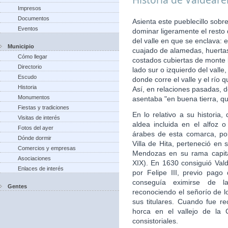
Impresos
Documentos
Asienta este pueblecillo sobr
Eventos
dominar ligeramente el resto
del valle en que se enclava: 
Municipio
cuajado de alamedas, huertas,
Cómo llegar
costados cubiertas de monte b
Directorio
lado sur o izquierdo del vall
Escudo
donde corre el valle y el río
Historia
Así, en relaciones pasadas, d
Monumentos
asentaba "en buena tierra, qu
Fiestas y tradiciones
En lo relativo a su histori
Visitas de interés
aldea incluida en el alfoz 
Fotos del ayer
árabes de esta comarca, po
Dónde dormir
Villa de Hita, perteneció en 
Comercios y empresas
Mendozas en su rama capita
Asociaciones
XIX). En 1630 consiguió Valde
Enlaces de interés
por Felipe III, previo pago
conseguía eximirse de la
Gentes
reconociendo el señorío de 
sus titulares. Cuando fue re
horca en el vallejo de la 
consistoriales.