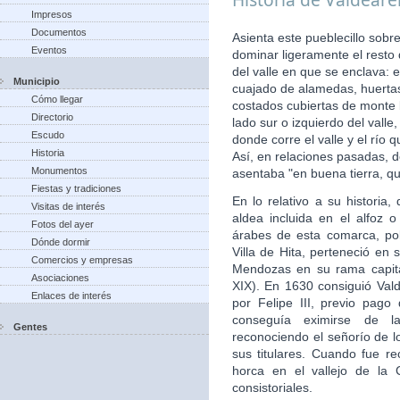
Impresos
Documentos
Asienta este pueblecillo sobr
Eventos
dominar ligeramente el resto
del valle en que se enclava: 
Municipio
cuajado de alamedas, huertas,
Cómo llegar
costados cubiertas de monte b
Directorio
lado sur o izquierdo del vall
Escudo
donde corre el valle y el río
Historia
Así, en relaciones pasadas, d
Monumentos
asentaba "en buena tierra, qu
Fiestas y tradiciones
En lo relativo a su histori
Visitas de interés
aldea incluida en el alfoz 
Fotos del ayer
árabes de esta comarca, po
Dónde dormir
Villa de Hita, perteneció en 
Comercios y empresas
Mendozas en su rama capita
Asociaciones
XIX). En 1630 consiguió Valde
Enlaces de interés
por Felipe III, previo pago
conseguía eximirse de la
Gentes
reconociendo el señorío de 
sus titulares. Cuando fue re
horca en el vallejo de la 
consistoriales.