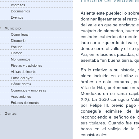
Impresos
Documentos
Asienta este pueblecillo sobr
Eventos
dominar ligeramente el resto
del valle en que se enclava: 
Municipio
cuajado de alamedas, huertas,
Cómo llegar
costados cubiertas de monte b
Directorio
lado sur o izquierdo del vall
Escudo
donde corre el valle y el río
Historia
Así, en relaciones pasadas, d
Monumentos
asentaba "en buena tierra, qu
Fiestas y tradiciones
En lo relativo a su histori
Visitas de interés
aldea incluida en el alfoz 
Fotos del ayer
árabes de esta comarca, po
Dónde dormir
Villa de Hita, perteneció en 
Comercios y empresas
Mendozas en su rama capita
Asociaciones
XIX). En 1630 consiguió Valde
Enlaces de interés
por Felipe III, previo pago
conseguía eximirse de la
Gentes
reconociendo el señorío de 
sus titulares. Cuando fue re
horca en el vallejo de la 
consistoriales.