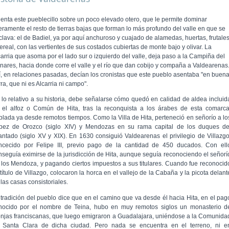
ienta este pueblecillo sobre un poco elevado otero, que le permite dominar
geramente el resto de tierras bajas que forman lo más profundo del valle en que se
clava: el de Badiel, ya por aquí anchuroso y cuajado de alamedas, huertas, frutale
ereal, con las vertientes de sus costados cubiertas de monte bajo y olivar. La
carria que asoma por el lado sur o izquierdo del valle, deja paso a la Campiña del
nares, hacia donde corre el valle y el río que dan cobijo y compaña a Valdearenas
í, en relaciones pasadas, decían los cronistas que este pueblo asentaba "en buen
rra, que ni es Alcarria ni campo".
 lo relativo a su historia, debe señalarse cómo quedó en calidad de aldea incluid
 el alfoz o Común de Hita, tras la reconquista a los árabes de esta comarca
blada ya desde remotos tiempos. Como la Villa de Hita, perteneció en seño­río a lo
pez de Orozco (siglo XIV) y Mendozas en su rama capital de los duques de
fantado (siglo XV y XIX). En 1630 consiguió Valdearenas el privilegio de Villazgo
n­cecido por Felipe III, previo pago de la cantidad de 450 duca­dos. Con ell
nseguía eximirse de la jurisdicción de Hita, aunque seguía reconociendo el señorí
 los Mendoza, y pagando ciertos impuestos a sus titulares. Cuando fue reconocid
título de Villazgo, colocaron la horca en el vallejo de la Cabaña y la picota delant
las casas consistoriales.
 tradición del pueblo dice que en el camino que va desde él hacia Hita, en el pag
nocido por el nombre de Teina, hubo en muy remotos siglos un monasterio d
njas franciscanas, que luego emigraron a Guadalajara, uniéndose a la Comunida
 Santa Clara de dicha ciudad. Pero nada se encuentra en el terreno, ni e