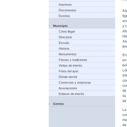
Impresos
Documentos
As
li
Eventos
en
Municipio
y c
Al
Cómo llegar
He
Directorio
As
Escudo
tie
Historia
Monumentos
En
Fiestas y tradiciones
en
po
Visitas de interés
Ló
Fotos del ayer
In
Dónde dormir
co
Comercios y empresas
co
Asociaciones
de
Enlaces de interés
su 
de 
Gentes
La
co
mo
de