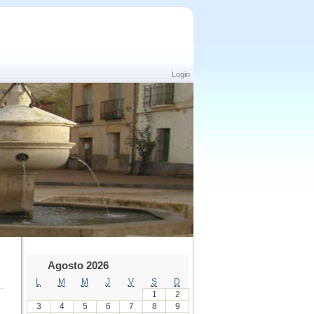
Login
Agosto 2026
L
M
M
J
V
S
D
1
2
3
4
5
6
7
8
9