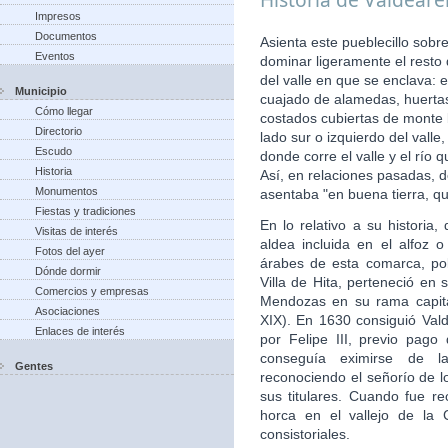
Impresos
Documentos
Asienta este pueblecillo sobr
Eventos
dominar ligeramente el resto
del valle en que se enclava: 
Municipio
cuajado de alamedas, huertas,
Cómo llegar
costados cubiertas de monte b
Directorio
lado sur o izquierdo del vall
Escudo
donde corre el valle y el río
Historia
Así, en relaciones pasadas, d
Monumentos
asentaba "en buena tierra, qu
Fiestas y tradiciones
En lo relativo a su histori
Visitas de interés
aldea incluida en el alfoz 
Fotos del ayer
árabes de esta comarca, po
Dónde dormir
Villa de Hita, perteneció en 
Comercios y empresas
Mendozas en su rama capita
Asociaciones
XIX). En 1630 consiguió Valde
Enlaces de interés
por Felipe III, previo pago
conseguía eximirse de la
Gentes
reconociendo el señorío de 
sus titulares. Cuando fue re
horca en el vallejo de la 
consistoriales.