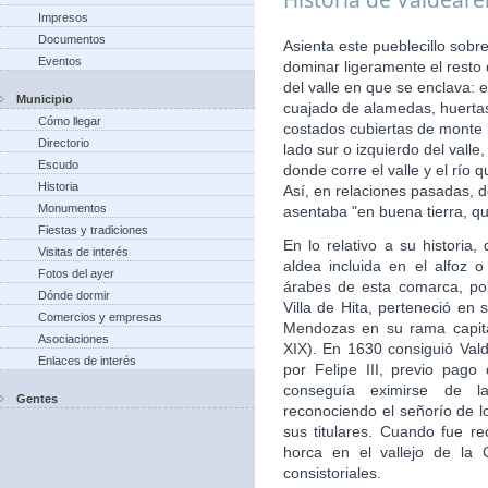
Impresos
Documentos
Asienta este pueblecillo sobr
Eventos
dominar ligeramente el resto
del valle en que se enclava: 
Municipio
cuajado de alamedas, huertas,
Cómo llegar
costados cubiertas de monte b
Directorio
lado sur o izquierdo del vall
Escudo
donde corre el valle y el río
Historia
Así, en relaciones pasadas, d
Monumentos
asentaba "en buena tierra, qu
Fiestas y tradiciones
En lo relativo a su histori
Visitas de interés
aldea incluida en el alfoz 
Fotos del ayer
árabes de esta comarca, po
Dónde dormir
Villa de Hita, perteneció en 
Comercios y empresas
Mendozas en su rama capita
Asociaciones
XIX). En 1630 consiguió Valde
Enlaces de interés
por Felipe III, previo pago
conseguía eximirse de la
Gentes
reconociendo el señorío de 
sus titulares. Cuando fue re
horca en el vallejo de la 
consistoriales.