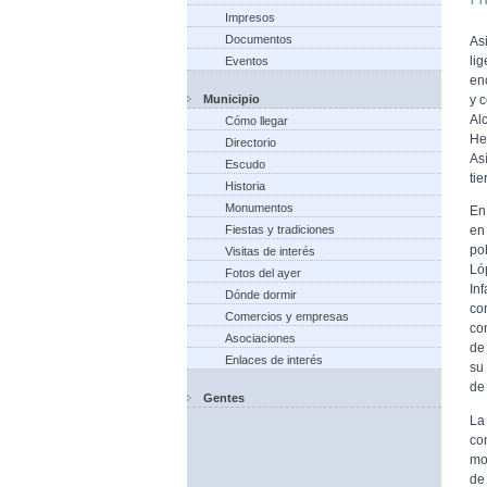
Impresos
Documentos
As
li
Eventos
en
Municipio
y c
Al
Cómo llegar
He
Directorio
As
Escudo
tie
Historia
Monumentos
En
Fiestas y tradiciones
en
po
Visitas de interés
Ló
Fotos del ayer
In
Dónde dormir
co
Comercios y empresas
co
Asociaciones
de
Enlaces de interés
su 
de 
Gentes
La
co
mo
de