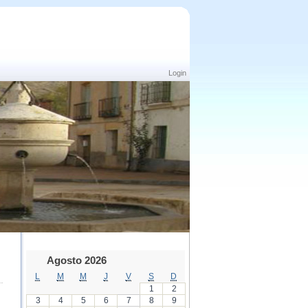
Login
Agosto 2026
L
M
M
J
V
S
D
1
2
3
4
5
6
7
8
9