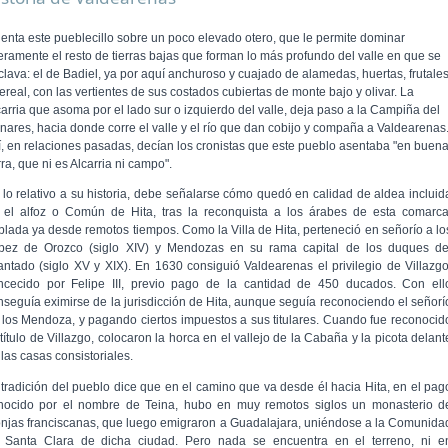
ienta este pueblecillo sobre un poco elevado otero, que le permite dominar
geramente el resto de tierras bajas que forman lo más profundo del valle en que se
clava: el de Badiel, ya por aquí anchuroso y cuajado de alamedas, huertas, frutale
ereal, con las vertientes de sus costados cubiertas de monte bajo y olivar. La
carria que asoma por el lado sur o izquierdo del valle, deja paso a la Campiña del
nares, hacia donde corre el valle y el río que dan cobijo y compaña a Valdearenas
í, en relaciones pasadas, decían los cronistas que este pueblo asentaba "en buen
rra, que ni es Alcarria ni campo".
 lo relativo a su historia, debe señalarse cómo quedó en calidad de aldea incluid
 el alfoz o Común de Hita, tras la reconquista a los árabes de esta comarca
blada ya desde remotos tiempos. Como la Villa de Hita, perteneció en seño­río a lo
pez de Orozco (siglo XIV) y Mendozas en su rama capital de los duques de
fantado (siglo XV y XIX). En 1630 consiguió Valdearenas el privilegio de Villazgo
n­cecido por Felipe III, previo pago de la cantidad de 450 duca­dos. Con ell
nseguía eximirse de la jurisdicción de Hita, aunque seguía reconociendo el señorí
 los Mendoza, y pagando ciertos impuestos a sus titulares. Cuando fue reconocid
título de Villazgo, colocaron la horca en el vallejo de la Cabaña y la picota delant
las casas consistoriales.
 tradición del pueblo dice que en el camino que va desde él hacia Hita, en el pag
nocido por el nombre de Teina, hubo en muy remotos siglos un monasterio d
njas franciscanas, que luego emigraron a Guadalajara, uniéndose a la Comunida
 Santa Clara de dicha ciudad. Pero nada se encuentra en el terreno, ni e