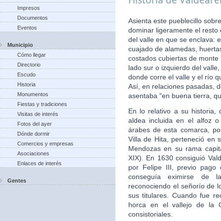
Impresos
Documentos
Asienta este pueblecillo sobr
Eventos
dominar ligeramente el resto
del valle en que se enclava: 
Municipio
cuajado de alamedas, huertas,
Cómo llegar
costados cubiertas de monte b
Directorio
lado sur o izquierdo del vall
Escudo
donde corre el valle y el río
Historia
Así, en relaciones pasadas, d
Monumentos
asentaba "en buena tierra, qu
Fiestas y tradiciones
En lo relativo a su histori
Visitas de interés
aldea incluida en el alfoz 
Fotos del ayer
árabes de esta comarca, po
Dónde dormir
Villa de Hita, perteneció en 
Comercios y empresas
Mendozas en su rama capita
Asociaciones
XIX). En 1630 consiguió Valde
Enlaces de interés
por Felipe III, previo pago
conseguía eximirse de la
Gentes
reconociendo el señorío de 
sus titulares. Cuando fue re
horca en el vallejo de la 
consistoriales.