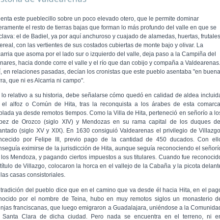
ienta este pueblecillo sobre un poco elevado otero, que le permite dominar
geramente el resto de tierras bajas que forman lo más profundo del valle en que se
clava: el de Badiel, ya por aquí anchuroso y cuajado de alamedas, huertas, frutale
ereal, con las vertientes de sus costados cubiertas de monte bajo y olivar. La
carria que asoma por el lado sur o izquierdo del valle, deja paso a la Campiña del
nares, hacia donde corre el valle y el río que dan cobijo y compaña a Valdearenas
í, en relaciones pasadas, decían los cronistas que este pueblo asentaba "en buen
rra, que ni es Alcarria ni campo".
 lo relativo a su historia, debe señalarse cómo quedó en calidad de aldea incluid
 el alfoz o Común de Hita, tras la reconquista a los árabes de esta comarca
blada ya desde remotos tiempos. Como la Villa de Hita, perteneció en seño­río a lo
pez de Orozco (siglo XIV) y Mendozas en su rama capital de los duques de
fantado (siglo XV y XIX). En 1630 consiguió Valdearenas el privilegio de Villazgo
n­cecido por Felipe III, previo pago de la cantidad de 450 duca­dos. Con ell
nseguía eximirse de la jurisdicción de Hita, aunque seguía reconociendo el señorí
 los Mendoza, y pagando ciertos impuestos a sus titulares. Cuando fue reconocid
título de Villazgo, colocaron la horca en el vallejo de la Cabaña y la picota delant
las casas consistoriales.
 tradición del pueblo dice que en el camino que va desde él hacia Hita, en el pag
nocido por el nombre de Teina, hubo en muy remotos siglos un monasterio d
njas franciscanas, que luego emigraron a Guadalajara, uniéndose a la Comunida
 Santa Clara de dicha ciudad. Pero nada se encuentra en el terreno, ni e