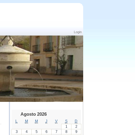
Login
Agosto 2026
L
M
M
J
V
S
D
1
2
3
4
5
6
7
8
9