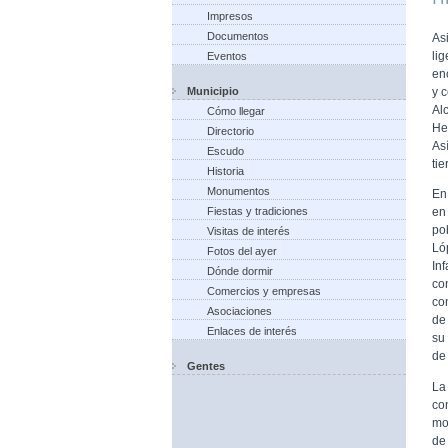
Impresos
Documentos
As
li
Eventos
en
Municipio
y c
Al
Cómo llegar
He
Directorio
As
Escudo
tie
Historia
Monumentos
En
Fiestas y tradiciones
en
po
Visitas de interés
Ló
Fotos del ayer
In
Dónde dormir
co
Comercios y empresas
co
Asociaciones
de
Enlaces de interés
su 
de 
Gentes
La
co
mo
de