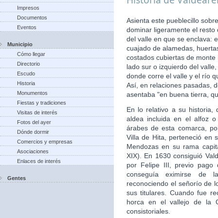
Impresos
Documentos
Asienta este pueblecillo sobr
Eventos
dominar ligeramente el resto
del valle en que se enclava: 
Municipio
cuajado de alamedas, huertas,
Cómo llegar
costados cubiertas de monte b
Directorio
lado sur o izquierdo del vall
Escudo
donde corre el valle y el río
Historia
Así, en relaciones pasadas, d
Monumentos
asentaba "en buena tierra, qu
Fiestas y tradiciones
En lo relativo a su histori
Visitas de interés
aldea incluida en el alfoz 
Fotos del ayer
árabes de esta comarca, po
Dónde dormir
Villa de Hita, perteneció en 
Comercios y empresas
Mendozas en su rama capita
Asociaciones
XIX). En 1630 consiguió Valde
Enlaces de interés
por Felipe III, previo pago
conseguía eximirse de la
Gentes
reconociendo el señorío de 
sus titulares. Cuando fue re
horca en el vallejo de la 
consistoriales.