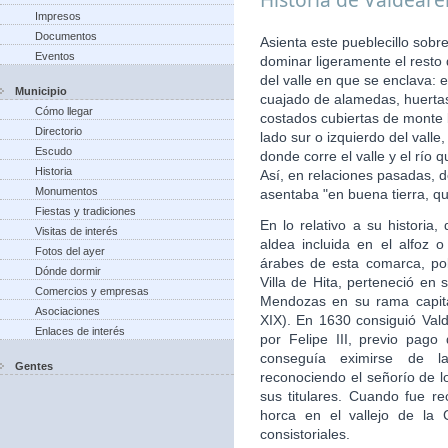
Impresos
Documentos
Asienta este pueblecillo sobr
Eventos
dominar ligeramente el resto
del valle en que se enclava: 
Municipio
cuajado de alamedas, huertas,
Cómo llegar
costados cubiertas de monte b
Directorio
lado sur o izquierdo del vall
Escudo
donde corre el valle y el río
Historia
Así, en relaciones pasadas, d
Monumentos
asentaba "en buena tierra, qu
Fiestas y tradiciones
En lo relativo a su histori
Visitas de interés
aldea incluida en el alfoz 
Fotos del ayer
árabes de esta comarca, po
Dónde dormir
Villa de Hita, perteneció en 
Comercios y empresas
Mendozas en su rama capita
Asociaciones
XIX). En 1630 consiguió Valde
Enlaces de interés
por Felipe III, previo pago
conseguía eximirse de la
Gentes
reconociendo el señorío de 
sus titulares. Cuando fue re
horca en el vallejo de la 
consistoriales.