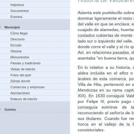
Impresos
Documentos
Asienta este pueblecillo sobr
Eventos
dominar ligeramente el resto
del valle en que se enclava: 
Municipio
cuajado de alamedas, huertas,
Cómo llegar
costados cubiertas de monte b
Directorio
lado sur o izquierdo del vall
Escudo
donde corre el valle y el río
Historia
Así, en relaciones pasadas, d
Monumentos
asentaba "en buena tierra, qu
Fiestas y tradiciones
En lo relativo a su histori
Visitas de interés
aldea incluida en el alfoz 
Fotos del ayer
árabes de esta comarca, po
Dónde dormir
Villa de Hita, perteneció en 
Comercios y empresas
Mendozas en su rama capita
Asociaciones
XIX). En 1630 consiguió Valde
Enlaces de interés
por Felipe III, previo pago
conseguía eximirse de la
Gentes
reconociendo el señorío de 
sus titulares. Cuando fue re
horca en el vallejo de la 
consistoriales.