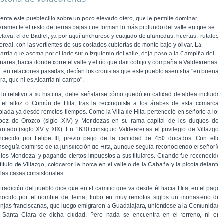
ienta este pueblecillo sobre un poco elevado otero, que le permite dominar
geramente el resto de tierras bajas que forman lo más profundo del valle en que se
clava: el de Badiel, ya por aquí anchuroso y cuajado de alamedas, huertas, frutale
ereal, con las vertientes de sus costados cubiertas de monte bajo y olivar. La
carria que asoma por el lado sur o izquierdo del valle, deja paso a la Campiña del
nares, hacia donde corre el valle y el río que dan cobijo y compaña a Valdearenas
í, en relaciones pasadas, decían los cronistas que este pueblo asentaba "en buen
rra, que ni es Alcarria ni campo".
 lo relativo a su historia, debe señalarse cómo quedó en calidad de aldea incluid
 el alfoz o Común de Hita, tras la reconquista a los árabes de esta comarca
blada ya desde remotos tiempos. Como la Villa de Hita, perteneció en seño­río a lo
pez de Orozco (siglo XIV) y Mendozas en su rama capital de los duques de
fantado (siglo XV y XIX). En 1630 consiguió Valdearenas el privilegio de Villazgo
n­cecido por Felipe III, previo pago de la cantidad de 450 duca­dos. Con ell
nseguía eximirse de la jurisdicción de Hita, aunque seguía reconociendo el señorí
 los Mendoza, y pagando ciertos impuestos a sus titulares. Cuando fue reconocid
título de Villazgo, colocaron la horca en el vallejo de la Cabaña y la picota delant
las casas consistoriales.
 tradición del pueblo dice que en el camino que va desde él hacia Hita, en el pag
nocido por el nombre de Teina, hubo en muy remotos siglos un monasterio d
njas franciscanas, que luego emigraron a Guadalajara, uniéndose a la Comunida
 Santa Clara de dicha ciudad. Pero nada se encuentra en el terreno, ni e