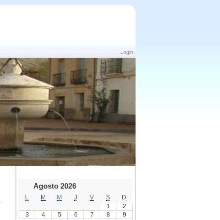
Login
Agosto 2026
L
M
M
J
V
S
D
1
2
3
4
5
6
7
8
9