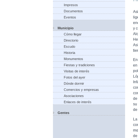
Impresos
Documentos
As
li
Eventos
en
Municipio
y c
Al
Cómo llegar
He
Directorio
As
Escudo
tie
Historia
Monumentos
En
Fiestas y tradiciones
en
po
Visitas de interés
Ló
Fotos del ayer
In
Dónde dormir
co
Comercios y empresas
co
Asociaciones
de
Enlaces de interés
su 
de 
Gentes
La
co
mo
de