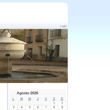
Login
Agosto 2026
L
M
M
J
V
S
D
1
2
3
4
5
6
7
8
9