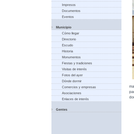
Impresos
Documentos
Eventos
Municipio
Cómo llegar
Directorio
Escudo
Historia
Monumentos
Fiestas y tradiciones
Visitas de interés
Fotos del ayer
Dónde dormir
ma
Comercios y empresas
pa
Asociaciones
do
Enlaces de interés
Gentes