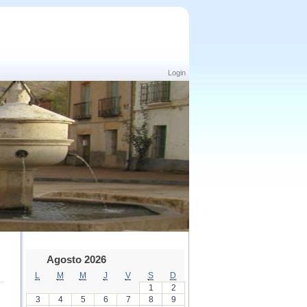
Login
Agosto 2026
L
M
M
J
V
S
D
1
2
3
4
5
6
7
8
9