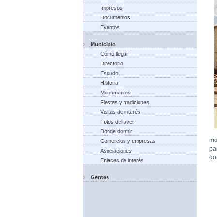
Impresos
Documentos
Eventos
Municipio
Cómo llegar
Directorio
Escudo
Historia
Monumentos
Fiestas y tradiciones
Visitas de interés
Fotos del ayer
Dónde dormir
ma
Comercios y empresas
pa
Asociaciones
do
Enlaces de interés
Gentes