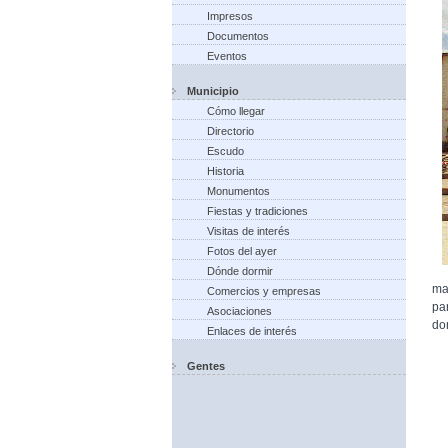
Impresos
Documentos
Eventos
Municipio
Cómo llegar
Directorio
Escudo
Historia
Monumentos
Fiestas y tradiciones
Visitas de interés
Fotos del ayer
Dónde dormir
ma
Comercios y empresas
pa
Asociaciones
do
Enlaces de interés
Gentes