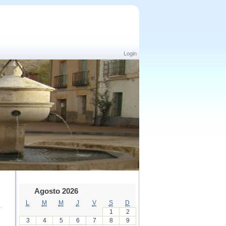
Login
Agosto 2026
L
M
M
J
V
S
D
1
2
3
4
5
6
7
8
9