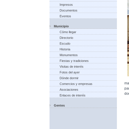
Impresos
Documentos
Eventos
Municipio
Cómo llegar
Directorio
Escudo
Historia
Monumentos
Fiestas y tradiciones
Visitas de interés
Fotos del ayer
Dónde dormir
ma
Comercios y empresas
pa
Asociaciones
do
Enlaces de interés
Gentes