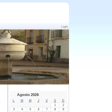
Login
Agosto 2026
L
M
M
J
V
S
D
1
2
3
4
5
6
7
8
9