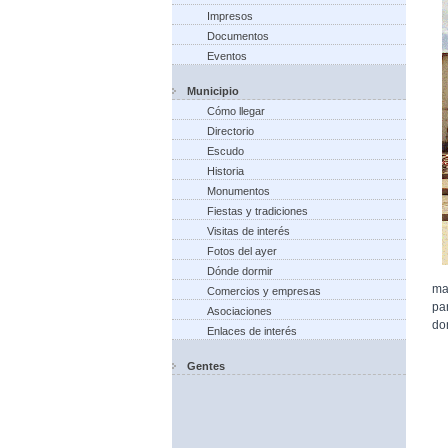
Impresos
Documentos
Eventos
Municipio
Cómo llegar
Directorio
Escudo
Historia
Monumentos
Fiestas y tradiciones
Visitas de interés
Fotos del ayer
Dónde dormir
ma
Comercios y empresas
pa
Asociaciones
do
Enlaces de interés
Gentes