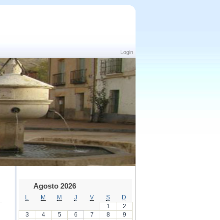
Login
Agosto 2026
L
M
M
J
V
S
D
1
2
3
4
5
6
7
8
9