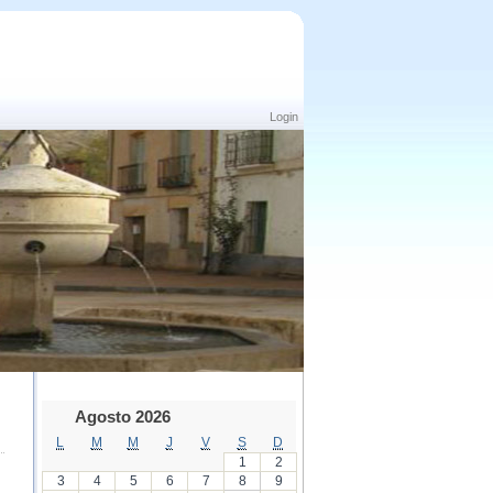
Login
Agosto 2026
L
M
M
J
V
S
D
1
2
3
4
5
6
7
8
9