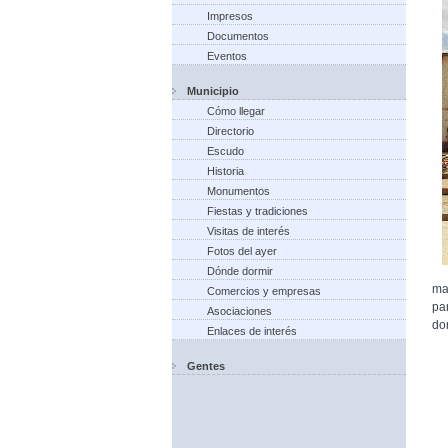
Impresos
Documentos
Eventos
Municipio
Cómo llegar
Directorio
Escudo
Historia
Monumentos
Fiestas y tradiciones
Visitas de interés
Fotos del ayer
Dónde dormir
ma
Comercios y empresas
pa
Asociaciones
do
Enlaces de interés
Gentes