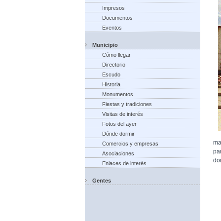
Impresos
Documentos
Eventos
Municipio
Cómo llegar
Directorio
Escudo
Historia
Monumentos
Fiestas y tradiciones
Visitas de interés
Fotos del ayer
Dónde dormir
ma
Comercios y empresas
pa
Asociaciones
do
Enlaces de interés
Gentes