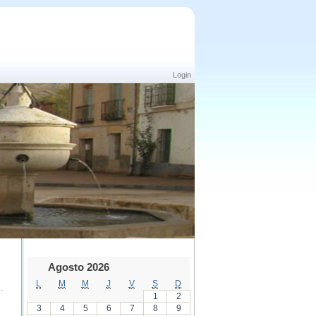
Login
Agosto 2026
L
M
M
J
V
S
D
1
2
3
4
5
6
7
8
9