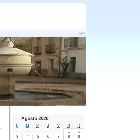
Login
Agosto 2026
L
M
M
J
V
S
D
1
2
3
4
5
6
7
8
9