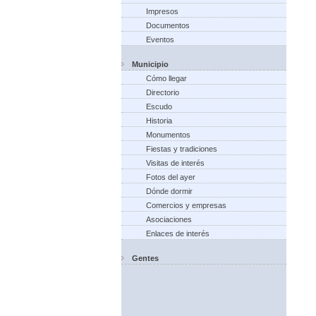
Impresos
Documentos
Eventos
Municipio
Cómo llegar
Directorio
Escudo
Historia
Monumentos
Fiestas y tradiciones
Visitas de interés
Fotos del ayer
Dónde dormir
Comercios y empresas
Asociaciones
Enlaces de interés
Gentes