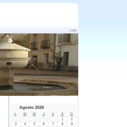
Login
Agosto 2026
L
M
M
J
V
S
D
1
2
3
4
5
6
7
8
9