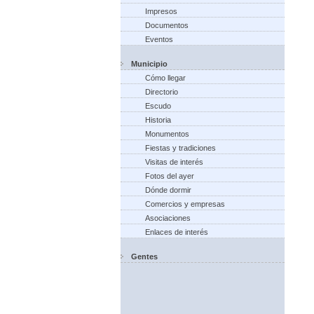
Impresos
Documentos
Eventos
Municipio
Cómo llegar
Directorio
Escudo
Historia
Monumentos
Fiestas y tradiciones
Visitas de interés
Fotos del ayer
Dónde dormir
Comercios y empresas
Asociaciones
Enlaces de interés
Gentes